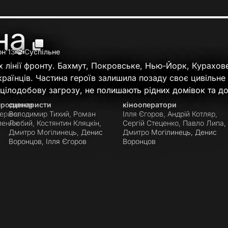
на
н’13
Суспільне
ах лінії фронту. Бахмут, Покровське, Нью-Йорк, Курахо
українців. Частина героїв залишила позаду своє цивільн
цілодобову загрозу, не полишають рідних домівок та доп
продюсер
сценаристи
кінооператори
ерина
Володимир Тихий, Роман
Ілля Єгоров, Андрій Котляр,
ленюк
Любий, Костянтин Кляцкін,
Сергій Стеценко, Павло Липа,
Дмитро Могілинець, Денис
Дмитро Могілинець, Денис
Воронцов, Ілля Єгоров
Воронцов