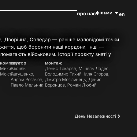
фільми
про нас
en
ве, Дворічна, Соледар — раніше маловідомі точки
е життя, щоб боронити наші кордони, інші —
омагають військовим. Історії проєкту зняті у
композитор
звук
монтаж
Микита
Василь
Денис Токарєв, Мішель Ладес,
Моісеєв
Явтушенко,
Володимир Тихий, Ілля Єгоров,
Андрій Рогачов,
Дмитро Могілинець, Денис
Павло Мельник
Воронцов, Роман Любий
День Незалежності