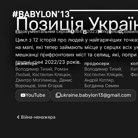
Позиція Украї
документальний серіал
164′
2023
Україна
Вавило
Цикл з 12 історій про людей у найгарячіших точк
на мапі, які тепер займають місце у серцях всіх 
мешканці прифронтових міст та селищ, які, попри 
грудні-січні 2022/23 років.
режисери
продюсери
ко
Володимир Тихий, Роман
Володимир Тихий,
Кат
Любий, Костянтин Кляцкін,
Костянтин Кляцкін,
Фе
Дмитро Могілинець, Денис
Андрій Котляр,
Воронцов, Ілля Єгоров
Богданна Семен
YouTube
ukraine.babylon13@gmail.com
Війна-ненажера