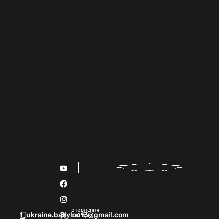
оновлення
ukraine.babylon13@gmail.com
сайту 