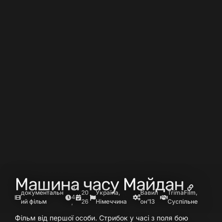
Машина часу Майдан
9
документальн
20
Україна,
Вавил
TrimaFilm,
4
ий фільм
26
Німеччина
он’13
Суспільне
′
Фільм від першої особи. Стрибок у часі з поля бою