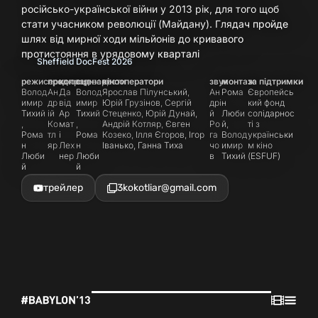
російсько-української війни у 2013 рік, для того щоб
стати учасником революції (Майдану). Глядач пройде
шлях від мирної ходи мільйонів до кривавого
протистояння в урядовому кварталі
Sheffield DocFest 2026
режисери
продюсер
копродюсер
сценаристи
кінооператори
звук
монтаж
за підтримки
Волод
Ан
Да
Волод
Ярослав Пілунський,
Ан
Рома
Європейсь
имир
др
від
имир
Юрій Грузінов, Сергій
дрі
н
кий фонд
Тихий
ій
Ар
Тихий
Стеценко, Юрій Дунай,
й
Люби
солідарнос
,
Ко
мат
,
Андрій Котляр, Євген
Ро
й,
ті з
Рома
тл
і
Рома
Козеко, Ілля Єгоров, Ігор
га
Волод
українськи
н
яр
Лех
н
Іванько, Ганна Тиха
чо
имир
м кіно
Люби
нер
Люби
в
Тихий
(ESFUF)
й
й
трейлер
3kokotliar@gmail.com