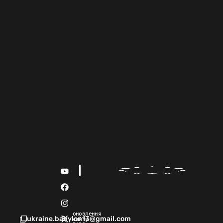
оновлення
ukraine.babylon13@gmail.com
сайту 