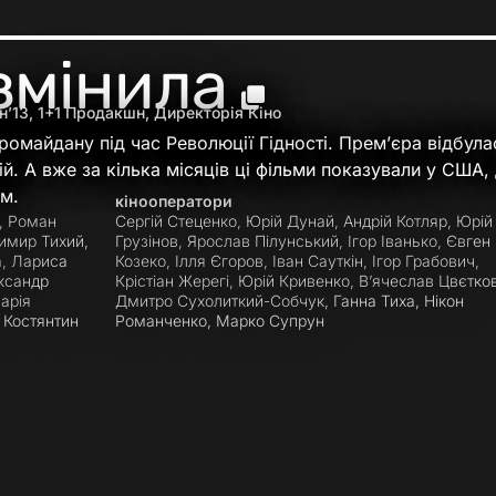
змінила
н’13, 1+1 Продакшн, Директорія Кіно
ромайдану під час Революції Гідності. Прем’єра відбула
кій. А вже за кілька місяців ці фільми показували у США,
ом.
кінооператори
, Роман
Сергій Стеценко, Юрій Дунай, Андрій Котляр, Юрій
имир Тихий,
Грузінов, Ярослав Пілунський, Ігор Іванько, Євген
, Лариса
Козеко, Ілля Єгоров, Іван Сауткін, Ігор Грабович,
ксандр
Крістіан Жерегі, Юрій Кривенко, В’ячеслав Цвєтко
арія
Дмитро Сухолиткий-Собчук, Ганна Тиха, Нікон
 Костянтин
Романченко, Марко Супрун