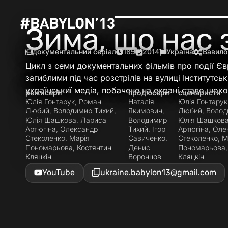
Зима, що нас 
документальний серіал
185′
2014
Україна
Вавило
Цикл з семи документальних фільмів про події Єв
загиблими під час розстрілів на вулиці Інститутсь
українськиї медіа, побачене на екрані стало шок
режисери
продюсери
сценаристи
Юлія Гонтарук, Роман
Наталія
Юлія Гонтарук
Любий, Володимир Тихий,
Якимович,
Любий, Волод
Юлія Шашкова, Лариса
Володимир
Юлія Шашкова
Артюгіна, Олександр
Тихий, Ігор
Артюгіна, Оле
Стеколенко, Марія
Савиченко,
Стеколенко, М
Пономарьова, Костянтин
Денис
Пономарьова,
Кляцкін
Воронцов
Кляцкін
YouTube
ukraine.babylon13@gmail.com