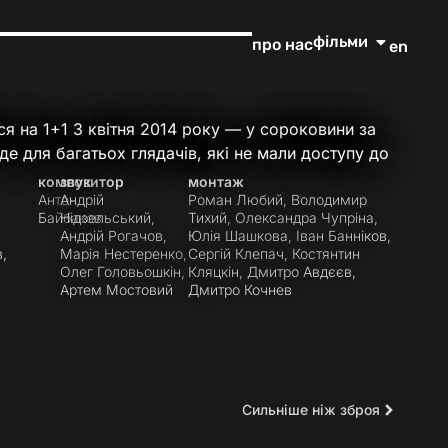
фільми
про нас
en
ся на 1+1 3 квітня 2014 року — у сороковини за
 де для багатьох глядачів, які не мали доступу до
композитор
звук
монтаж
Антон
Андрій
Роман Любий, Володимир
Байбаков
Нідзельський,
Тихий, Олександра Чупріна,
Андрій Рогачов,
Юлія Шашкова, Іван Банніков,
в,
Марія Нестеренко,
Сергій Клепач, Костянтин
Олег Головьошкін,
Кляцкін, Дмитро Авдєєв,
Артем Мостовий
Дмитро Кочнев
Сильніше ніж зброя