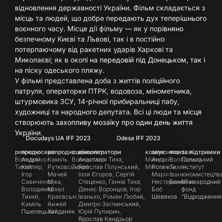
відновлення державності України. Фільм складається з
місць та людей, що добре передають дух теперішнього
воєнного часу. Місце дії фільму — як у порівняно
безпечному Києві та Львові, так і в постійно
потерпаючому від ракетних ударів Харкові та
Миколаєві; як в окопі на передовій під Донецьком, так і
на піску одеського пляжу.
У фільмі представлена доба з життів поліційного
патруля, операторки ПТРК, водовоза, мінометника,
штурмовика ЗСУ, 14-річної прибиральниці пабу,
художниці та народного депутата. Всі ці люди та місця
створюють захопливу мозаїку про один день життя
України.
Docudays UA IFF 2023
Odesa IFF 2023
режисер
продюсери
копродюсери
сценарист
кінооператори
композитор
звук
монтаж
за підтримки
Володимир
Андрій
Каміль
Володимир
Анастасія Тиха,
Микита
Андрій
Володимир
Польський
Тихий
Котляр,
Рутковські,
Тихий
Ярослав Пілунський,
Моісеєв
Рогачов,
Тихий,
інститут
Ігор
Мачей
Ілля Єгоров, Сергій
Марія
Іван
кіномистецтва
Савиченко,
Міка,
Стеценко, Ганна Тиха,
Нестеренко,
Банніков
Міжнародний
Володимир
Міхал
Денис Воронцов, Ігор
Боб
фонд
Тихий,
Краєвські,
Іванько, Роман Любий,
Шевяков
“Відродження
Каміль
Анжей
Дмитро Заглинський,
Пшелецький
Хайданяк
Юрій Пупирин,
Ярослав Кендзьор