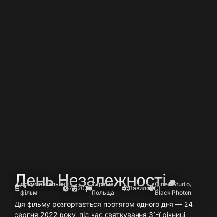
День Незалежності
документальний
Україна,
Cineo Studio,
77′
2023
Вавилон’13
фільм
Польща
Black Photon
Дія фільму розгортається протягом одного дня — 24
серпня 2022 року, під час святкування 31-ї річниці