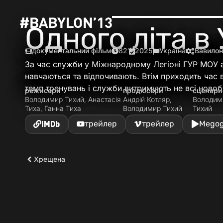
Одного літа в 
документальний фільм
82′
2025
Україна
Вавилон
За час служби у Міжнародному Легіоні ГУР МOУ 
навчаються та відпочивають. Втім приходить час в
темп тренувань і служби витримують не всі новоб
режисери
продюсери
сценари
Володимир Тихий, Анастасія
Андрій Котляр,
Володим
Тиха, Ганна Тиха
Володимир Тихий
Тихий
IMDb
трейлер
трейлер
Mego
Хрещена