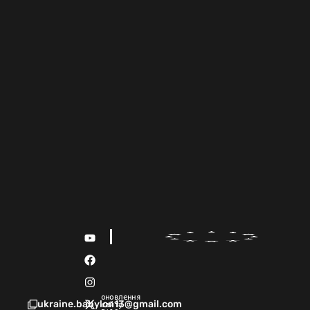
оновлення
ukraine.babylon13@gmail.com
сайту 