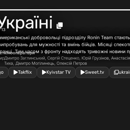
Україні
’13
американські добровольці підрозділу Ronin Team стают
ипробувань для мужності та вмінь бійців. Місяці спекот
ранці. Тим часом з фронту надходять тривожні новини п
ст
кінооператори
ир
Дмитро Заглинський, Сергій Стеценко, Юрій Грузінов, Анастасі
Тиха, Дмитро Могілинець, Олексій Петров
go
Takflix
Kyivstar TV
Sweet.tv
ukra