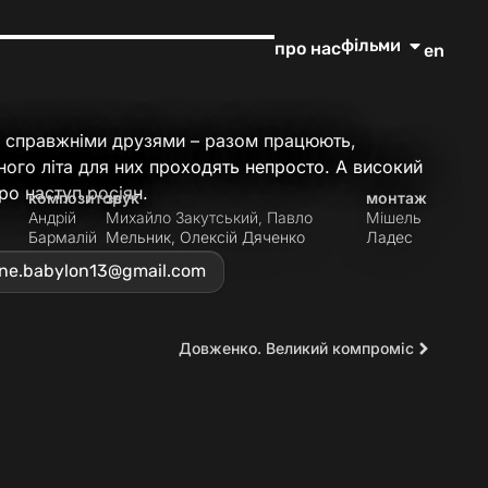
фільми
про нас
en
ь справжніми друзями – разом працюють,
ного літа для них проходять непросто. А високий
ро наступ росіян.
композитор
звук
монтаж
я
Андрій
Михайло Закутський, Павло
Мішель
Бармалій
Мельник, Олексій Дяченко
Ладес
ine.babylon13@gmail.com
Довженко. Великий компроміс